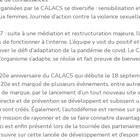
 organisées par le CALACS se diversifie : sensibilisatio
 aux femmes, Journée d’action contre la violence sexuell
: suite à une médiation et restructuration majeure, l
 de fonctionner à l’interne. L’équipe y voit du positif 
ver le défi d’adaptation de la pandémie de covid. Le CA
’organisme s’adapte, se résilie et fait preuve de bienvei
e 20e anniversaire du CALACS qui débute le 18 septembr
 20e est marqué de plusieurs évènements, entre autres 
e de marque, par le lancement d’un tout nouveau site w
directe et de prévention se développent et subissent u
 sont créés. Également, l’autodéfense est remise sur p
sion de rayonner et de se faire connaitre davantage a
e-ci est enfin présenté lors de la tournée des partenair
uivre sur cette lancée de développement et d’espoir a