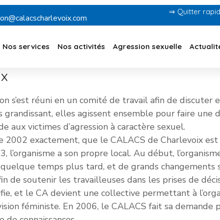
⇒ Quitter rap
ion@calacscharlevoix.com
Nos services
Nos activités
Agression sexuelle
Actualit
ix
n s’est réuni en un comité de travail afin de discuter 
ins grandissant, elles agissent ensemble pour faire un
e aux victimes d’agression à caractère sexuel.
e 2002 exactement, que le CALACS de Charlevoix est o
003, l’organisme a son propre local. Au début, l’organi
in quelque temps plus tard, et de grands changements s
de soutenir les travailleuses dans les prises de décis
fie, et le CA devient une collective permettant à l’org
 vision féministe. En 2006, le CALACS fait sa deman
e de connaissances.