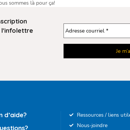
Nous sommes là pour ça!
nscription
 l'infolettre
n d’aide?
Ressources / liens util
Nous-joindre
uestions?