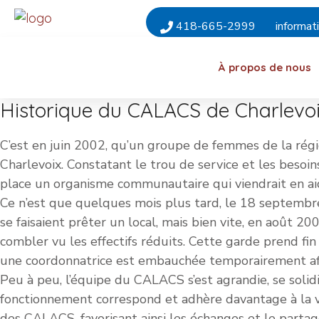
418-665-2999
informat
À propos de nous
Historique
du CALACS de Charlevo
C’est en juin 2002, qu’un groupe de femmes de la régio
Charlevoix. Constatant le trou de service et les beso
place un organisme communautaire qui viendrait en aid
Ce n’est que quelques mois plus tard, le 18 septembr
se faisaient prêter un local, mais bien vite, en août 2
combler vu les effectifs réduits. Cette garde prend f
une coordonnatrice est embauchée temporairement afin 
Peu à peu, l’équipe du CALACS s’est agrandie, se solidi
fonctionnement correspond et adhère davantage à la
des CALACS, favorisant ainsi les échanges et le partag