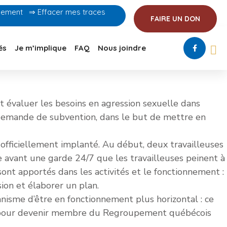
idement
⇒ Effacer mes traces
FAIRE UN DON
és
Je m’implique
FAQ
Nous joindre
et évaluer les besoins en agression sexuelle dans
e demande de subvention, dans le but de mettre en
fficiellement implanté. Au début, deux travailleuses
sme avant une garde 24/7 que les travailleuses peinent à
ont apportés dans les activités et le fonctionnement :
ion et élaborer un plan.
anisme d’être en fonctionnement plus horizontal : ce
de pour devenir membre du Regroupement québécois