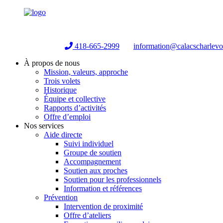
Helpline:
418-665-2999
information@calacscharlev
À propos de nous
Mission, valeurs, approche
Trois volets
Historique
Équipe et collective
Rapports d’activités
Offre d’emploi
Nos services
Aide directe
Suivi individuel
Groupe de soutien
Accompagnement
Soutien aux proches
Soutien pour les professionnels
Information et références
Prévention
Intervention de proximité
Offre d’ateliers