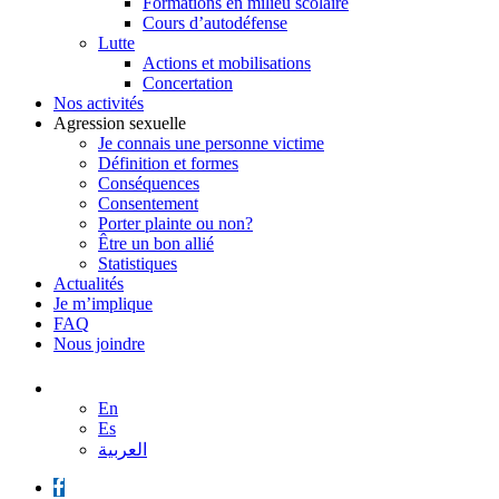
Formations en milieu scolaire
Cours d’autodéfense
Lutte
Actions et mobilisations
Concertation
Nos activités
Agression sexuelle
Je connais une personne victime
Définition et formes
Conséquences
Consentement
Porter plainte ou non?
Être un bon allié
Statistiques
Actualités
Je m’implique
FAQ
Nous joindre
En
Es
العربية