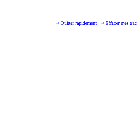
⇒ Quitter rapidement
⇒ Effacer mes trac