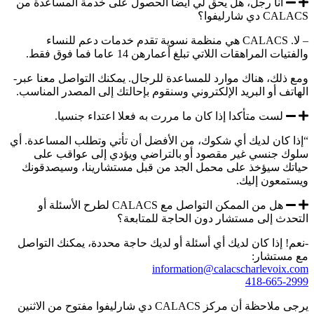
أنا رجل، هل يحق لي أيضا الحصول على خدمة المساعدة من
CALACS دي شارليفوا؟
– لا. CALACS هي منظمة نسوية تقدم خدمات دعم للنساء
والفتيات المراهقات اللاتي تبلغ أعمارهن 14 عاما فما فوق فقط.
ومع ذلك، هناك موارد للمساعدة للرجال. يمكنك التواصل معنا عبر-
الهاتف أو البريد الإلكتروني وسنقوم بإحالتك إلى المصدر المناسب.
لست متأكدا إذا كان ما مررت به فعلا اعتداء جنسيا.
“إذا كان لديك أي شكوك، من الأفضل أن تأتي وتطلب المساعدة. أي
سلوك جنسي غير مقصود أو بالتراضي ويؤدي إلى عواقب على
حياتك سيؤخذ على محمل الجد من قبل مستشارينا، وسيصدقونك
ويستمعون إليك.
هل من الممكن التواصل مع CALACS لطرح الأسئلة أو
التحدث إلى مستشار دون الحاجة للمتابعة؟
-نعم! إذا كان لديك أي أسئلة أو لديك حاجة محددة، يمكنك التواصل
مع مستشار:
information@calacscharlevoix.com
418-665-2999
يرجى ملاحظة أن مركز CALACS دي شارليفوا مفتوح من الاثنين