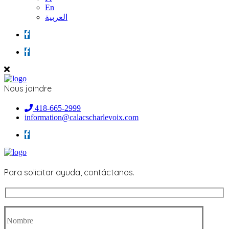
En
العربية
Nous joindre
418-665-2999
information@calacscharlevoix.com
Para solicitar ayuda, contáctanos.