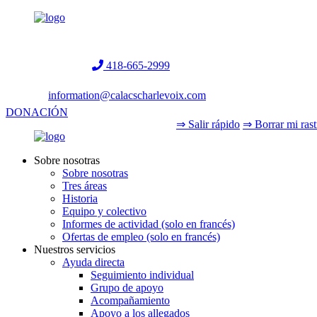
Helpline:
418-665-2999
information@calacscharlevoix.com
DONACIÓN
⇒ Salir rápido
⇒ Borrar mi rast
Sobre nosotras
Sobre nosotras
Tres áreas
Historia
Equipo y colectivo
Informes de actividad (solo en francés)
Ofertas de empleo (solo en francés)
Nuestros servicios
Ayuda directa
Seguimiento individual
Grupo de apoyo
Acompañamiento
Apoyo a los allegados