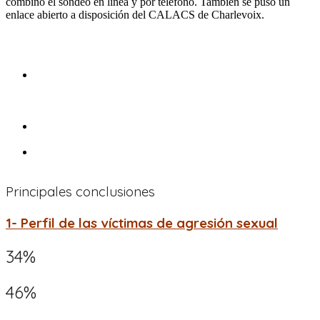
combinó el sondeo en línea y por teléfono. También se puso un
enlace abierto a disposición del CALACS de Charlevoix.
Muestra
La muestra representativa está constituida por 500 personas
que respondieron al sondeo híbrido (web o telefónico),
mientras que 45 personas respondieron a través del enlace
abierto.
Los datos fueron recopilados del 13 de abril al 5 de mayo de
2023.
Una muestra representativa de 500 personas presenta un
margen de error de +/- 4,4%, 19 veces de cada 20.
Principales
conclusiones
1- Perfil de las víctimas de agresión sexual
34%
46%