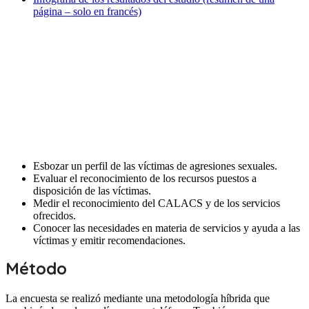
página – solo en francés)
Objetivos del estudio
El CALACS de Charlevoix encargó a la firma de encuestas Léger la
realización de un estudio entre las personas residentes en la región
de Charlevoix, de 16 años o más y que pudieran expresarse en
francés.
El sondeo tenía como objetivos:
Esbozar un perfil de las víctimas de agresiones sexuales.
Evaluar el reconocimiento de los recursos puestos a
disposición de las víctimas.
Medir el reconocimiento del CALACS y de los servicios
ofrecidos.
Conocer las necesidades en materia de servicios y ayuda a las
víctimas y emitir recomendaciones.
Método
La encuesta se realizó mediante una metodología híbrida que