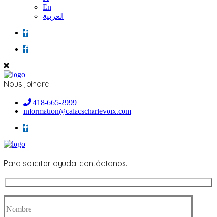
En
العربية
Nous joindre
418-665-2999
information@calacscharlevoix.com
Para solicitar ayuda, contáctanos.