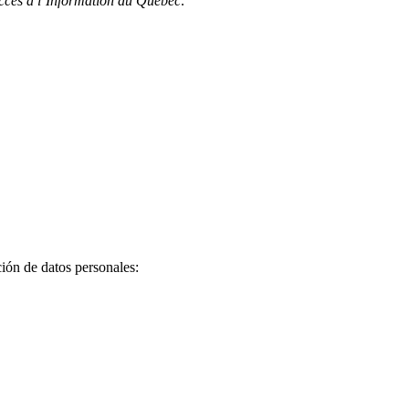
cès à l’Information du Québec
.
ción de datos personales: