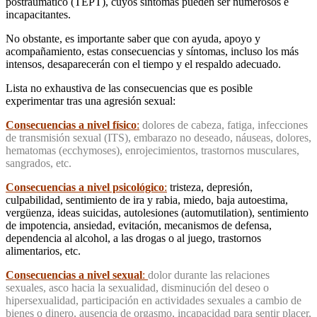
postraumático (TEPT), cuyos síntomas pueden ser numerosos e
incapacitantes.
No obstante, es importante saber que con ayuda, apoyo y
acompañamiento, estas consecuencias y síntomas, incluso los más
intensos, desaparecerán con el tiempo y el respaldo adecuado.
Lista no exhaustiva de las consecuencias que es posible
experimentar tras una agresión sexual:
Consecuencias a nivel físico
:
dolores de cabeza, fatiga, infecciones
de transmisión sexual (ITS), embarazo no deseado, náuseas, dolores,
hematomas (ecchymoses), enrojecimientos, trastornos musculares,
sangrados, etc.
Consecuencias a nivel psicológico
:
tristeza, depresión,
culpabilidad, sentimiento de ira y rabia, miedo, baja autoestima,
vergüenza, ideas suicidas, autolesiones (automutilation), sentimiento
de impotencia, ansiedad, evitación, mecanismos de defensa,
dependencia al alcohol, a las drogas o al juego, trastornos
alimentarios, etc.
Consecuencias a nivel sexual
:
dolor durante las relaciones
sexuales, asco hacia la sexualidad, disminución del deseo o
hipersexualidad, participación en actividades sexuales a cambio de
bienes o dinero, ausencia de orgasmo, incapacidad para sentir placer,