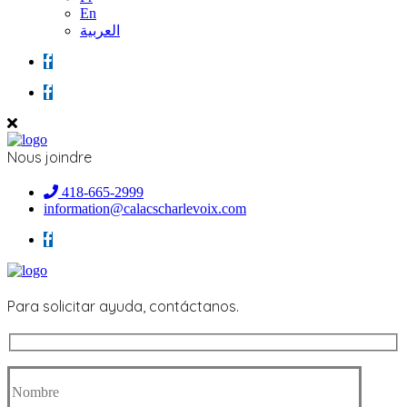
En
العربية
Nous joindre
418-665-2999
information@calacscharlevoix.com
Para solicitar ayuda, contáctanos.