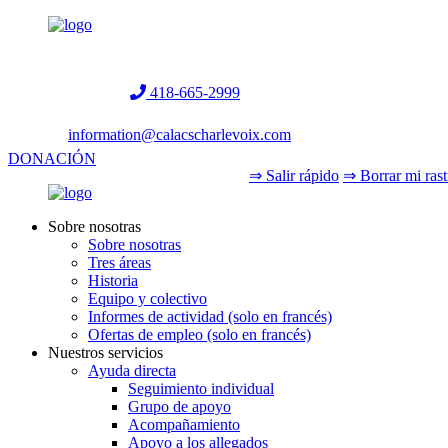
Helpline:
418-665-2999
information@calacscharlevoix.com
DONACIÓN
⇒ Salir rápido
⇒ Borrar mi rast
Sobre nosotras
Sobre nosotras
Tres áreas
Historia
Equipo y colectivo
Informes de actividad (solo en francés)
Ofertas de empleo (solo en francés)
Nuestros servicios
Ayuda directa
Seguimiento individual
Grupo de apoyo
Acompañamiento
Apoyo a los allegados