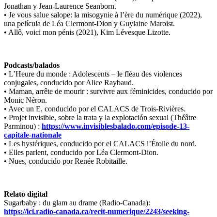
Jonathan y Jean-Laurence Seanborn.
• Je vous salue salope: la misogynie à l’ère du numérique (2022),
una película de Léa Clermont-Dion y Guylaine Maroist.
• Allô, voici mon pénis (2021), Kim Lévesque Lizotte.
Podcasts/balados
• L’Heure du monde : Adolescents – le fléau des violences
conjugales, conducido por Alice Raybaud.
• Maman, arrête de mourir : survivre aux féminicides, conducido por
Monic Néron.
• Avec un E, conducido por el CALACS de Trois-Rivières.
• Projet invisible, sobre la trata y la explotación sexual (Théâtre
Parminou) :
https://www.invisiblesbalado.com/episode-13-
capitale-nationale
• Les hystériques, conducido por el CALACS l’Étoile du nord.
• Elles parlent, conducido por Léa Clermont-Dion.
• Nues, conducido por Renée Robitaille.
Relato digital
Sugarbaby : du glam au drame (Radio-Canada):
https://ici.radio-canada.ca/recit-numerique/2243/seeking-