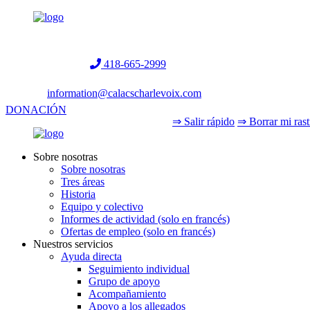
Helpline:
418-665-2999
information@calacscharlevoix.com
DONACIÓN
⇒ Salir rápido
⇒ Borrar mi rast
Sobre nosotras
Sobre nosotras
Tres áreas
Historia
Equipo y colectivo
Informes de actividad (solo en francés)
Ofertas de empleo (solo en francés)
Nuestros servicios
Ayuda directa
Seguimiento individual
Grupo de apoyo
Acompañamiento
Apoyo a los allegados