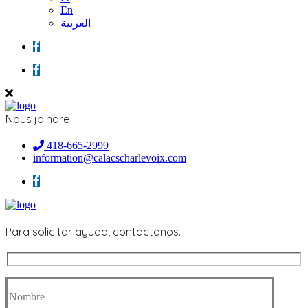
En
العربية
Nous joindre
418-665-2999
information@calacscharlevoix.com
Para solicitar ayuda, contáctanos.