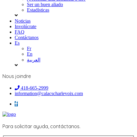
Ser un buen aliado
Estadísticas
Noticias
Involúcrate
FAQ
Contáctanos
Es
Fr
En
العربية
Nous joindre
418-665-2999
information@calacscharlevoix.com
Para solicitar ayuda, contáctanos.