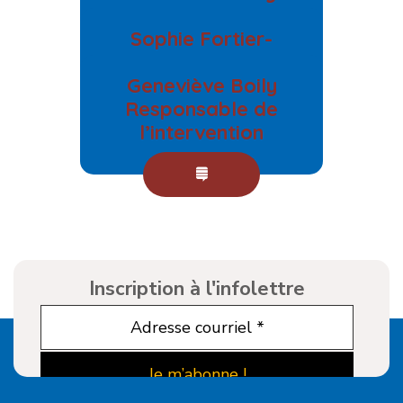
intervenante-
Sophie Fortier-
animatrice
Mallette
Geneviève Boily
coordonnatrice
Responsable de
l’intervention
Inscription à l'infolettre