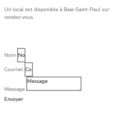
Un local est disponible à Baie-Saint-Paul sur
rendez-vous.
Écrivez-nous un message
Nom
Courriel
Message
Envoyer
Insatisfaction d’un service
En cas d’insatisfaction des services reçus par le