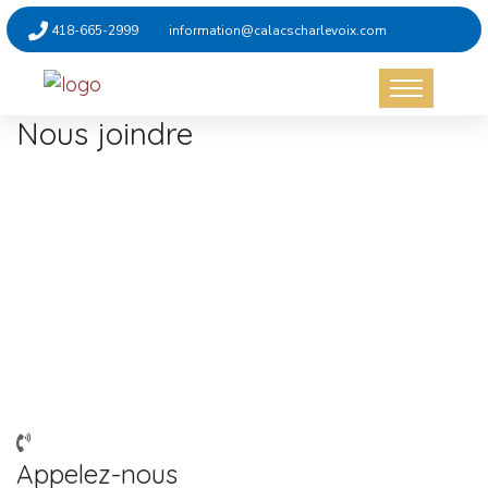
418-665-2999
information@calacscharlevoix.com
Nous joindre
Heures d’ouverture
Du lundi au vendredi de 8h30 à 12h et 13h à
16h30
Le CALACS est fermé les jours fériés et deux
semaines durant la période des fêtes.
Appelez-nous