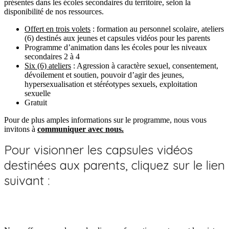
présentes dans les écoles secondaires du territoire, selon la
disponibilité de nos ressources.
Offert en trois volets
: formation au personnel scolaire, ateliers
(6) destinés aux jeunes et capsules vidéos pour les parents
Programme d’animation dans les écoles pour les niveaux
secondaires 2 à 4
Six (6) ateliers
: Agression à caractère sexuel, consentement,
dévoilement et soutien, pouvoir d’agir des jeunes,
hypersexualisation et stéréotypes sexuels, exploitation
sexuelle
Gratuit
Pour de plus amples informations sur le programme, nous vous
invitons à
communiquer avec nous.
Pour visionner les capsules vidéos
destinées aux parents, cliquez sur le lien
suivant :
https://www.programmeempreinte.com/fr/parents/?
fbclid=IwAR1J8Uhl4XkL52xiUZF8Pk_P7lut_7Q-
ncAJqzwAVSwQ-Ky_B8IGHXJZwLE