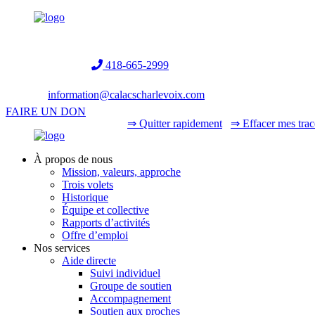
Helpline:
418-665-2999
information@calacscharlevoix.com
FAIRE UN DON
⇒ Quitter rapidement
⇒ Effacer mes trac
À propos de nous
Mission, valeurs, approche
Trois volets
Historique
Équipe et collective
Rapports d’activités
Offre d’emploi
Nos services
Aide directe
Suivi individuel
Groupe de soutien
Accompagnement
Soutien aux proches