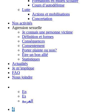
Formations en milieu scolaire
Cours d’autodéfense
Lutte
Actions et mobilisations
Concertation
Nos activités
Agression sexuelle
Je connais une personne victime
Définition et formes
Conséquences
Consentement
Porter plainte ou non?
Être un bon allié
Statistiques
Actualités
Je m’implique
FAQ
Nous joindre
En
Es
العربية