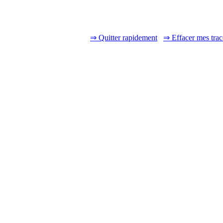
⇒ Quitter rapidement
⇒ Effacer mes trac