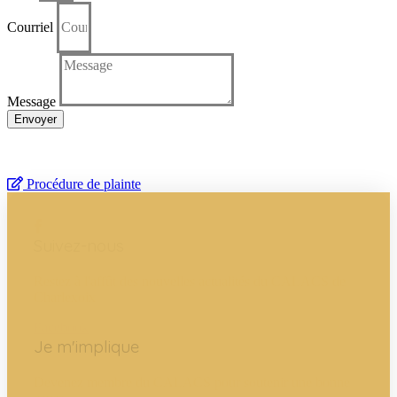
Courriel
Message
Envoyer
Insatisfaction d’un service
En cas d’insatisfaction des services reçus
par le CALACS de Charlevoix, vous devez remplir la déclaration
suivante :
Procédure de plainte
Suivez-nous
Restez à l'affût des nouvelles actualités du CALACS de
Charlexoix
Facebook
Je m'implique
Devenez membre du CALACS pour soutenir une bonne