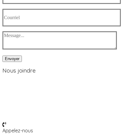
Envoyer
Nous joindre
Heures d’ouverture
Du lundi au vendredi de 8h30 à 12h et 13h à 16h30
Le CALACS est fermé les jours fériés et deux semaines durant la
période des fêtes.
Appelez-nous