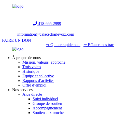
Helpline:
418-665-2999
information@calacscharlevoix.com
FAIRE UN DON
⇒ Quitter rapidement
⇒ Effacer mes trac
À propos de nous
Mission, valeurs, approche
Trois volets
Historique
Équipe et collective
Rapports d’activités
Offre d’emploi
Nos services
Aide directe
Suivi individuel
Groupe de soutien
Accompagnement
Soutien aux proches