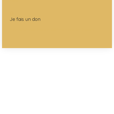
cause
Devenir membre
Je fais un don
Votre générosité fera une différence pour les femmes
Faire un don