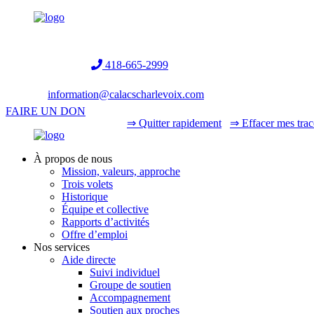
Helpline:
418-665-2999
information@calacscharlevoix.com
FAIRE UN DON
⇒ Quitter rapidement
⇒ Effacer mes trac
À propos de nous
Mission, valeurs, approche
Trois volets
Historique
Équipe et collective
Rapports d’activités
Offre d’emploi
Nos services
Aide directe
Suivi individuel
Groupe de soutien
Accompagnement
Soutien aux proches