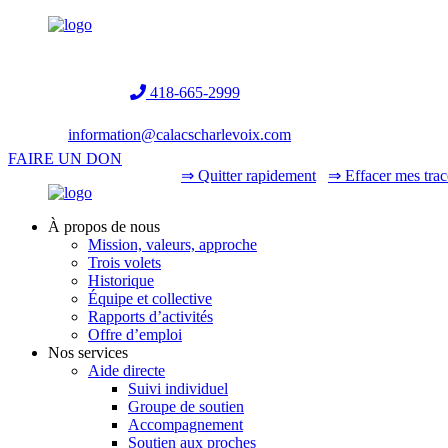
Helpline:
418-665-2999
information@calacscharlevoix.com
FAIRE UN DON
⇒ Quitter rapidement
⇒ Effacer mes trac
À propos de nous
Mission, valeurs, approche
Trois volets
Historique
Équipe et collective
Rapports d’activités
Offre d’emploi
Nos services
Aide directe
Suivi individuel
Groupe de soutien
Accompagnement
Soutien aux proches