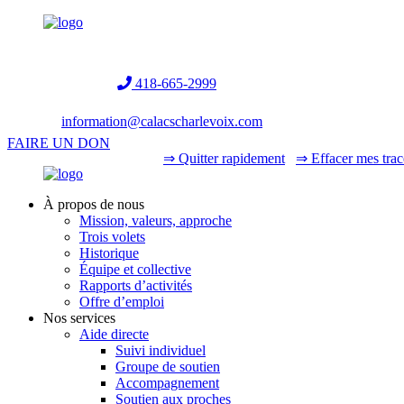
Helpline:
418-665-2999
information@calacscharlevoix.com
FAIRE UN DON
⇒ Quitter rapidement
⇒ Effacer mes trac
À propos de nous
Mission, valeurs, approche
Trois volets
Historique
Équipe et collective
Rapports d’activités
Offre d’emploi
Nos services
Aide directe
Suivi individuel
Groupe de soutien
Accompagnement
Soutien aux proches