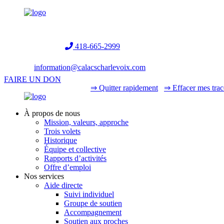
Helpline:
418-665-2999
information@calacscharlevoix.com
FAIRE UN DON
⇒ Quitter rapidement
⇒ Effacer mes trac
À propos de nous
Mission, valeurs, approche
Trois volets
Historique
Équipe et collective
Rapports d’activités
Offre d’emploi
Nos services
Aide directe
Suivi individuel
Groupe de soutien
Accompagnement
Soutien aux proches