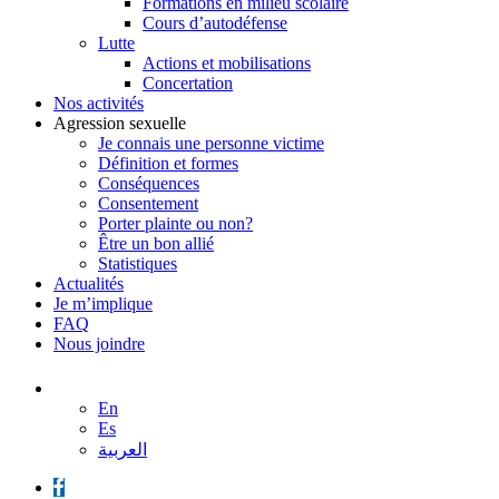
Formations en milieu scolaire
Cours d’autodéfense
Lutte
Actions et mobilisations
Concertation
Nos activités
Agression sexuelle
Je connais une personne victime
Définition et formes
Conséquences
Consentement
Porter plainte ou non?
Être un bon allié
Statistiques
Actualités
Je m’implique
FAQ
Nous joindre
En
Es
العربية