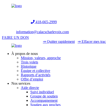
Helpline:
418-665-2999
information@calacscharlevoix.com
FAIRE UN DON
⇒ Quitter rapidement
⇒ Effacer mes trac
À propos de nous
Mission, valeurs, approche
Trois volets
Historique
Équipe et collective
Rapports d’activités
Offre d’emploi
Nos services
Aide directe
Suivi individuel
Groupe de soutien
Accompagnement
Soutien aux proches