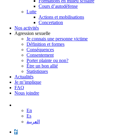
Formations en milieu scolaire
Cours d’autodéfense
Lutte
Actions et mobilisations
Concertation
Nos activités
Agression sexuelle
Je connais une personne victime
Définition et formes
Conséquences
Consentement
Porter plainte ou non?
Être un bon allié
Statistiques
Actualités
Je m’implique
FAQ
Nous joindre
En
Es
العربية