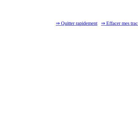
⇒ Quitter rapidement
⇒ Effacer mes trac