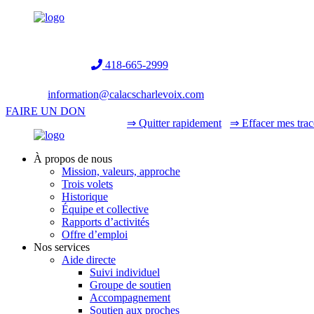
Helpline:
418-665-2999
information@calacscharlevoix.com
FAIRE UN DON
⇒ Quitter rapidement
⇒ Effacer mes trac
À propos de nous
Mission, valeurs, approche
Trois volets
Historique
Équipe et collective
Rapports d’activités
Offre d’emploi
Nos services
Aide directe
Suivi individuel
Groupe de soutien
Accompagnement
Soutien aux proches