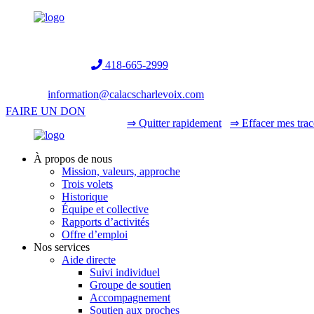
Helpline:
418-665-2999
information@calacscharlevoix.com
FAIRE UN DON
⇒ Quitter rapidement
⇒ Effacer mes trac
À propos de nous
Mission, valeurs, approche
Trois volets
Historique
Équipe et collective
Rapports d’activités
Offre d’emploi
Nos services
Aide directe
Suivi individuel
Groupe de soutien
Accompagnement
Soutien aux proches