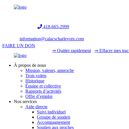
Helpline:
418-665-2999
information@calacscharlevoix.com
FAIRE UN DON
⇒ Quitter rapidement
⇒ Effacer mes trac
À propos de nous
Mission, valeurs, approche
Trois volets
Historique
Équipe et collective
Rapports d’activités
Offre d’emploi
Nos services
Aide directe
Suivi individuel
Groupe de soutien
Accompagnement
Soutien aux proches