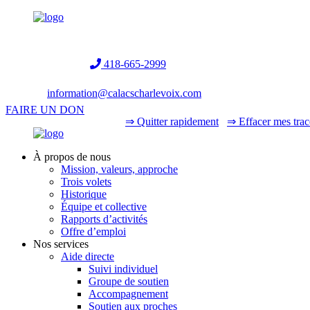
Helpline:
418-665-2999
information@calacscharlevoix.com
FAIRE UN DON
⇒ Quitter rapidement
⇒ Effacer mes trac
À propos de nous
Mission, valeurs, approche
Trois volets
Historique
Équipe et collective
Rapports d’activités
Offre d’emploi
Nos services
Aide directe
Suivi individuel
Groupe de soutien
Accompagnement
Soutien aux proches