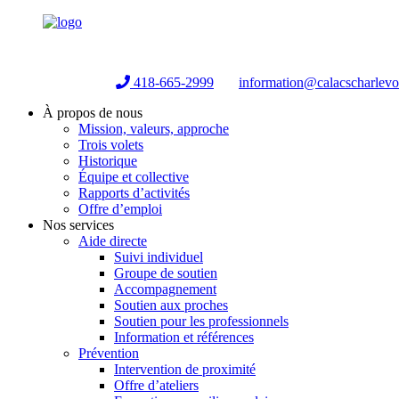
Helpline:
418-665-2999
information@calacscharlev
À propos de nous
Mission, valeurs, approche
Trois volets
Historique
Équipe et collective
Rapports d’activités
Offre d’emploi
Nos services
Aide directe
Suivi individuel
Groupe de soutien
Accompagnement
Soutien aux proches
Soutien pour les professionnels
Information et références
Prévention
Intervention de proximité
Offre d’ateliers