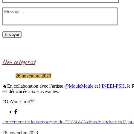
Envoyer
Non catégorisé
26 novembre 2023
🔥En collaboration avec l’artiste
@MouleMoule
et
l’INEEI-PSH
, le
est dédicacée aux survivantes.
#OnVousCroit💜
Lancement de la campagne du RQCALACS dans le cadre des 12 jours d
26 novembre 2023