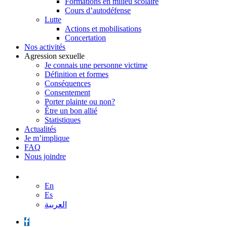
Formations en milieu scolaire
Cours d’autodéfense
Lutte
Actions et mobilisations
Concertation
Nos activités
Agression sexuelle
Je connais une personne victime
Définition et formes
Conséquences
Consentement
Porter plainte ou non?
Être un bon allié
Statistiques
Actualités
Je m’implique
FAQ
Nous joindre
En
Es
العربية