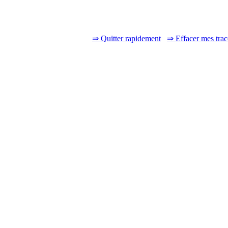
⇒ Quitter rapidement
⇒ Effacer mes trac