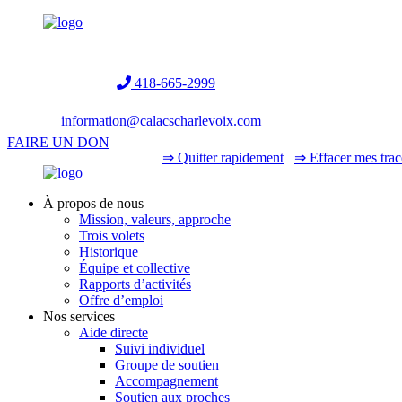
Helpline:
418-665-2999
information@calacscharlevoix.com
FAIRE UN DON
⇒ Quitter rapidement
⇒ Effacer mes trac
À propos de nous
Mission, valeurs, approche
Trois volets
Historique
Équipe et collective
Rapports d’activités
Offre d’emploi
Nos services
Aide directe
Suivi individuel
Groupe de soutien
Accompagnement
Soutien aux proches