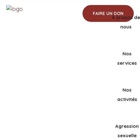
418-665-2999
information@calacscharlevoix.com
FAIRE UN DON
À propos de
nous
Nos
services
Nos
activités
Agression
sexuelle