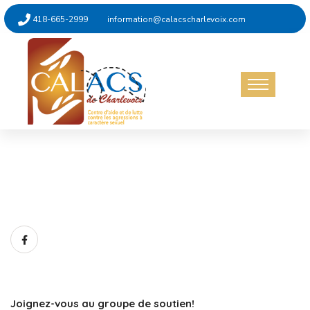
418-665-2999
information@calacscharlevoix.com
Non catégorisé
31 octobre 2023
Joignez-vous au groupe de soutien!