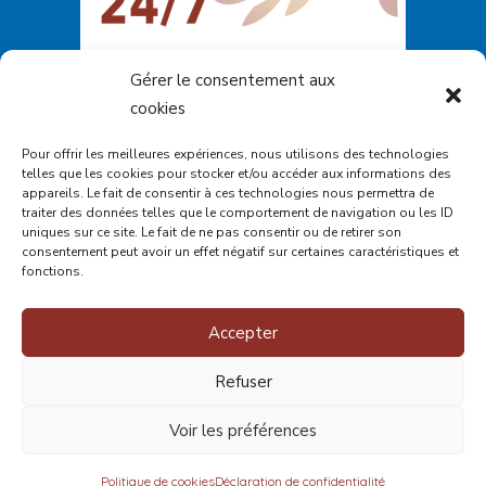
Gérer le consentement aux
cookies
Pour offrir les meilleures expériences, nous utilisons des technologies
telles que les cookies pour stocker et/ou accéder aux informations des
appareils. Le fait de consentir à ces technologies nous permettra de
traiter des données telles que le comportement de navigation ou les ID
uniques sur ce site. Le fait de ne pas consentir ou de retirer son
consentement peut avoir un effet négatif sur certaines caractéristiques et
fonctions.
Accepter
© 2023
CALACS de Charlevoix
- Tous droits
Refuser
réservés.
Voir les préférences
La traduction du site web a été rendu possible
grâce à la participation financière de :
Politique de cookies
Déclaration de confidentialité