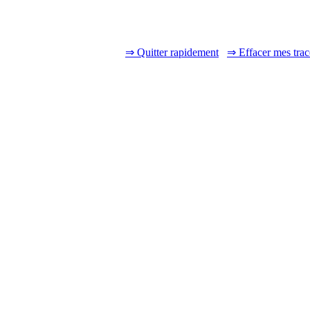
⇒ Quitter rapidement
⇒ Effacer mes trac