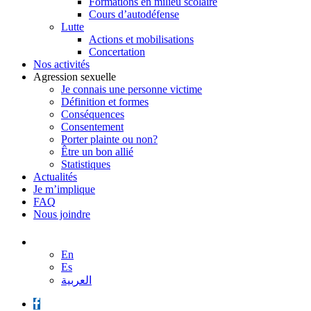
Formations en milieu scolaire
Cours d’autodéfense
Lutte
Actions et mobilisations
Concertation
Nos activités
Agression sexuelle
Je connais une personne victime
Définition et formes
Conséquences
Consentement
Porter plainte ou non?
Être un bon allié
Statistiques
Actualités
Je m’implique
FAQ
Nous joindre
En
Es
العربية