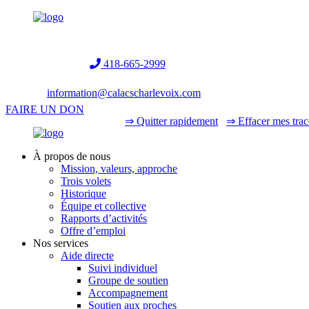
Helpline:
418-665-2999
information@calacscharlevoix.com
FAIRE UN DON
⇒ Quitter rapidement
⇒ Effacer mes trac
À propos de nous
Mission, valeurs, approche
Trois volets
Historique
Équipe et collective
Rapports d’activités
Offre d’emploi
Nos services
Aide directe
Suivi individuel
Groupe de soutien
Accompagnement
Soutien aux proches